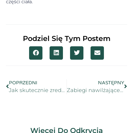
części ciała.
Podziel Się Tym Postem
POPRZEDNI
NASTĘPNY
Jak skutecznie zredukować widoczność porów po lecie?
Zabiegi nawilżające, które warto wykonać jesienią
Więcej Do Odkrycia