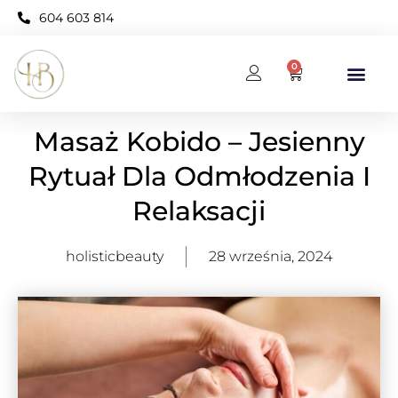
604 603 814
0
BAZA WIEDZY
KARNET OPEN NEO
Masaż Kobido – Jesienny
Rytuał Dla Odmłodzenia I
Relaksacji
holisticbeauty
28 września, 2024