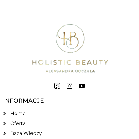
urody.
Wybierz urządzenia hi-tech w Gdańsku, a Holistic
Beauty Gdańsk zapewni Ci dostęp do najnowszych
innowacji i najwyższej jakości usług. Nasza klinika to
miejsce, gdzie piękno i technologia idą w parze,
dbając o Twoje potrzeby i cele pielęgnacyjne.
INFORMACJE
Home
Oferta
Baza Wiedzy