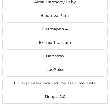
GDAŃSK
Alma Harmony Baby
Nasza oferta hi-tech to połączenie najnowszych
Bloomea Paris
technologii i specjalistycznego doświadczenia. W
Holistic Beauty Gdańsk korzystamy z urządzeń takich
jak Alfa Harmony Baby, Bloomea Paris, Dermapen 4,
Dermapen 4
Eximia Titanium, Nanofrax, Neopulse, a także
przeprowadzamy epilacje za pomocą urządzenia
Eximia Titanium
Primelase Excellente oraz wykorzystujemy Sinapsi
2.0. Dzięki nim, osiągniesz doskonałe rezultaty w
Nanofrax
pielęgnacji urody.
Nowoczesne podejście do piękna
NeoPulse
Nasze urządzenia hi-tech pozwalają na
przeprowadzenie zaawansowanych zabiegów, które
Epilacja Laserowa – Primelase Excellente
pomogą w redukcji zmarszczek, odmłodzeniu skóry,
redukcji cellulitu, a także trwałej depilacji. To
Sinapsi 2.0
doskonałe rozwiązanie dla tych, którzy pragną
skorzystać z nowoczesnych technologii w pielęgnacji