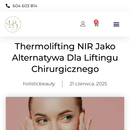
604 603 814
0
BAZA WIEDZY
KARNET OPEN NEO
Thermolifting NIR Jako
Alternatywa Dla Liftingu
Chirurgicznego
holisticbeauty
21 czerwca, 2025