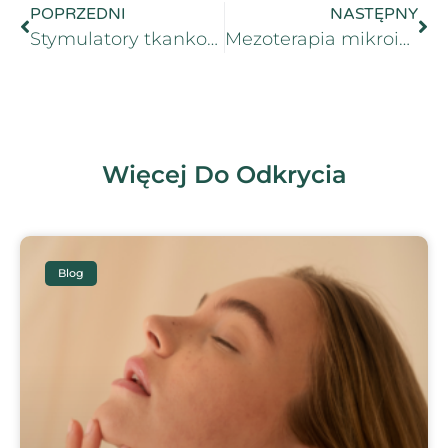
POPRZEDNI
NASTĘPNY
Stymulatory tkankowe vs kwas hialuronowy – co wybrać do odmładzania skóry?
Mezoterapia mikroigłowa na szyję i dekolt – czy warto?
Więcej Do Odkrycia
Blog