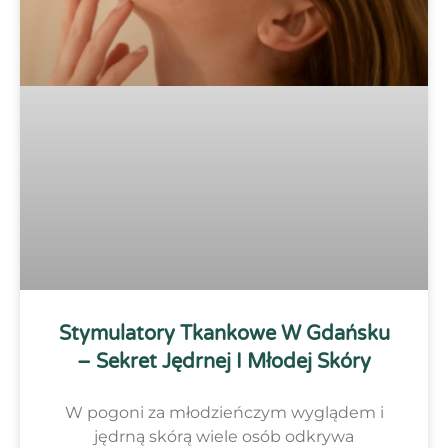
Stymulatory Tkankowe W Gdańsku
– Sekret Jędrnej I Młodej Skóry
W pogoni za młodzieńczym wyglądem i
jędrną skórą wiele osób odkrywa