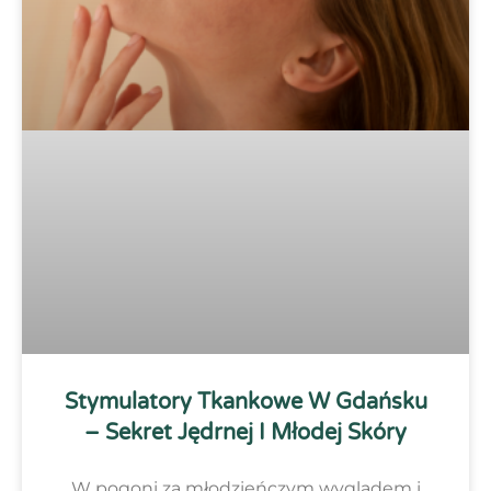
Stymulatory Tkankowe W Gdańsku
– Sekret Jędrnej I Młodej Skóry
W pogoni za młodzieńczym wyglądem i