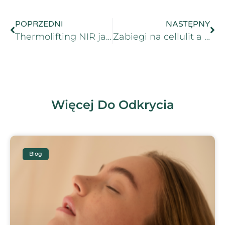
POPRZEDNI
NASTĘPNY
Thermolifting NIR jako alternatywa dla liftingu chirurgicznego
Zabiegi na cellulit a styl życia – jak łączyć pielęgnację z dietą?
Więcej Do Odkrycia
Blog