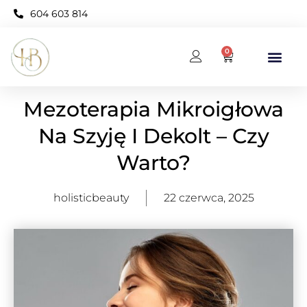
604 603 814
0
BAZA WIEDZY
KARNET OPEN NEO
Mezoterapia Mikroigłowa
Na Szyję I Dekolt – Czy
Warto?
holisticbeauty
22 czerwca, 2025