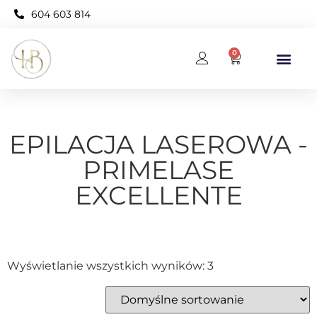
604 603 814
0
BAZA WIEDZY
KARNET OPEN NEO
EPILACJA LASEROWA -
PRIMELASE
EXCELLENTE
Wyświetlanie wszystkich wyników: 3