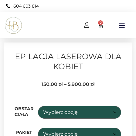
604 603 814
0
BAZA WIEDZY
KARNET OPEN NEO
EPILACJA LASEROWA DLA
KOBIET
150.00
zł
–
5,900.00
zł
OBSZAR
CIAŁA
PAKIET