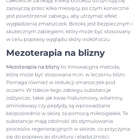
całkowicie zanikają. Efekty botoksu utrzymują się
zazwyczaj przez kilka miesięcy, po czym konieczne
jest powtórzenie zabiegu, aby utrzymać efekt
wygładzenia zmarszczek. Botoks jest bezpiecznym i
skutecznym zabiegiem, który może być stosowany
w celu poprawy wyglądu skóry wokół oczu.
Mezoterapia na blizny
Mezoterapia na blizny
to innowacyjna metoda,
która może być stosowana m.in. w leczeniu blizn.
Pomaga również w redukcji zmarszczek pod
oczami. W trakcie tego zabiegu substancje
odżywcze, takie jak kwas hialuronowy, witaminy,
aminokwasy czy peptydy, są wprowadzane
bezpośrednio w skórę za pomocą mikroigiełek. Te
substancje mają zdolność do stymulowania
procesów regeneracyjnych w skórze, co przyczynia
się do poprawy jej struktury i elastyczności.