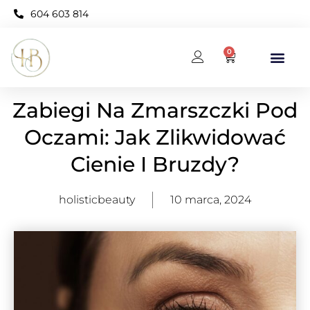
604 603 814
0
BAZA WIEDZY
KARNET OPEN NEO
Zabiegi Na Zmarszczki Pod
Oczami: Jak Zlikwidować
Cienie I Bruzdy?
holisticbeauty
10 marca, 2024