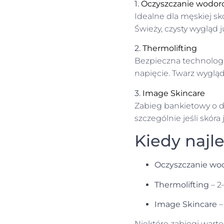
1.
Oczyszczanie wodo
Idealne dla męskiej skó
Świeży, czysty wygląd j
2.
Thermolifting
Bezpieczna technologi
napięcie. Twarz wygląd
3.
Image Skincare
Zabieg bankietowy o dz
szczególnie jeśli skór
Kiedy najl
Oczyszczanie w
Thermolifting
– 2
Image Skincare
–
Niektóre zabiegi warto