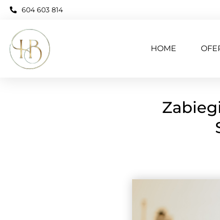
604 603 814
HOME
OFE
Zabieg