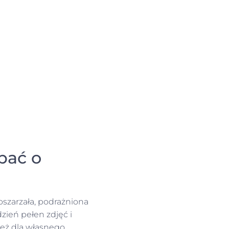
bać o
oszarzała, podrażniona
zień pełen zdjęć i
 też dla własnego