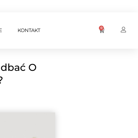
0
E
KONTAKT
adbać O
?