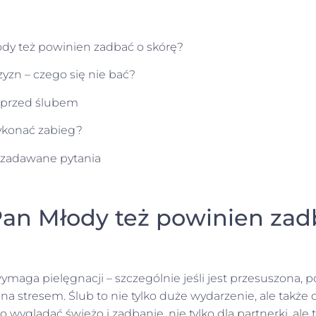
dy też powinien zadbać o skórę?
yzn – czego się nie bać?
 przed ślubem
wykonać zabieg?
j zadawane pytania
an Młody też powinien zad
maga pielęgnacji – szczególnie jeśli jest przesuszona, p
a stresem. Ślub to nie tylko duże wydarzenie, ale także d
o wyglądać świeżo i zadbanie, nie tylko dla partnerki, ale