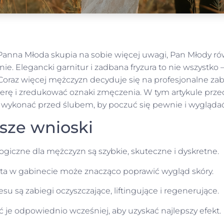
Panna Młoda skupia na sobie więcej uwagi, Pan Młody rów
e. Elegancki garnitur i zadbana fryzura to nie wszystko 
 Coraz więcej mężczyzn decyduje się na profesjonalne zab
rę i zredukować oznaki zmęczenia. W tym artykule prze
wykonać przed ślubem, by poczuć się pewnie i wyglądać
sze wnioski
giczne dla mężczyzn są szybkie, skuteczne i dyskretne.
ta w gabinecie może znacząco poprawić wygląd skóry.
u są zabiegi oczyszczające, liftingujące i regenerujące.
je odpowiednio wcześniej, aby uzyskać najlepszy efekt.