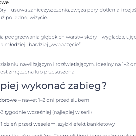
rowe
ry – usuwa zanieczyszczenia, zwęża pory, dotlenia i rozjaś
uż po jednej wizycie.
a podgrzewania głębokich warstw skóry – wygładza, ujęd
a młodziej i bardziej „wypoczęcie”.
iałaniu nawilżającym i rozświetlającym. Idealny na 1–2 dn
a jest zmęczona lub przesuszona.
epiej wykonać zabieg?
odorowe
– nawet 1–2 dni przed ślubem
–3 tygodnie wcześniej (najlepiej w serii)
 1 dzień przed weselem, szybki efekt bankietowy
 powtórzyć w serii (np. Thermolifting), inne można wyko