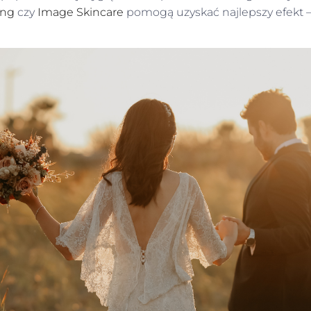
ing
czy
Image Skincare
pomogą uzyskać najlepszy efekt –