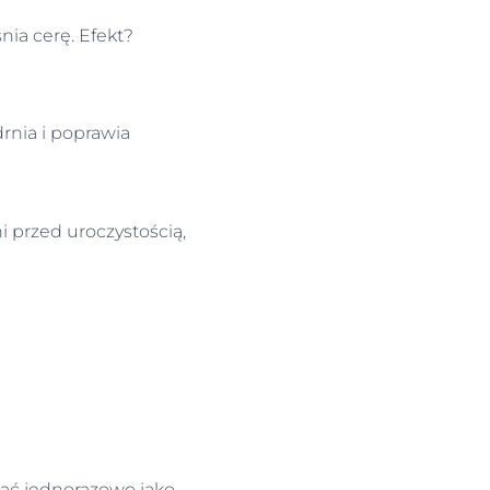
nia cerę. Efekt?
rnia i poprawia
i przed uroczystością,
nać jednorazowo jako