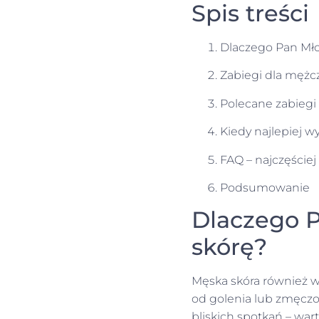
Spis treści
Dlaczego Pan Mło
Zabiegi dla mężcz
Polecane zabiegi
Kiedy najlepiej 
FAQ – najczęście
Podsumowanie
Dlaczego P
skórę?
Męska skóra również wy
od golenia lub zmęczon
bliskich spotkań – wart