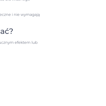
teczne i nie wymagają
bać?
tucznym efektem lub