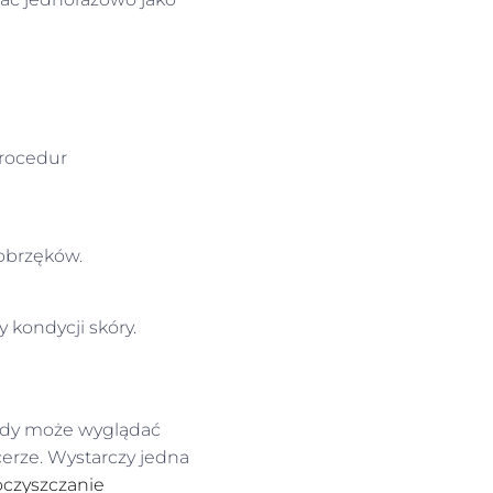
procedur
 obrzęków.
 kondycji skóry.
Młody może wyglądać
 cerze. Wystarczy jedna
oczyszczanie