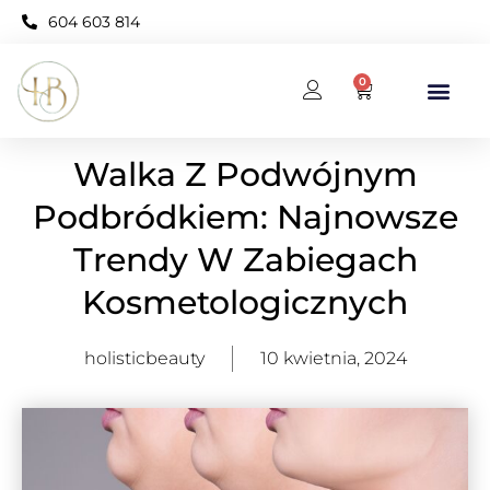
604 603 814
0
BAZA WIEDZY
KARNET OPEN NEO
Walka Z Podwójnym
Podbródkiem: Najnowsze
Trendy W Zabiegach
Kosmetologicznych
holisticbeauty
10 kwietnia, 2024