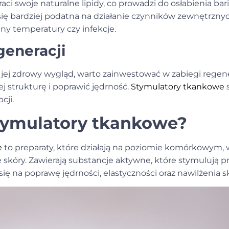
raci swoje naturalne lipidy, co prowadzi do osłabienia bar
e się bardziej podatna na działanie czynników zewnętrznyc
ny temperatury czy infekcje.
generacji
 jej zdrowy wygląd, warto zainwestować w zabiegi regene
strukturę i poprawić jędrność.
Stymulatory tkankowe
s
cji.
tymulatory tkankowe?
e
to preparaty, które działają na poziomie komórkowym, 
 skóry. Zawierają substancje aktywne, które stymulują p
się na poprawę jędrności, elastyczności oraz nawilżenia s