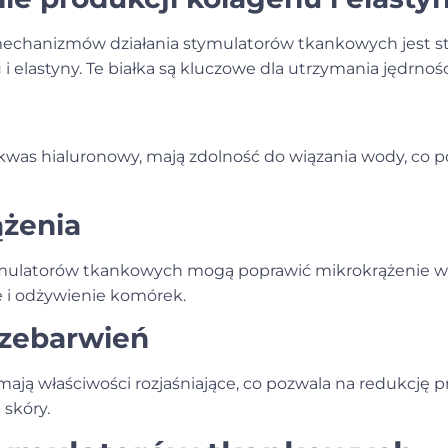
chanizmów działania stymulatorów tkankowych jest st
 elastyny. Te białka są kluczowe dla utrzymania jędrności
k kwas hialuronowy, mają zdolność do wiązania wody, co 
żenia
ymulatorów tkankowych mogą poprawić mikrokrążenie w 
 i odżywienie komórek.
rzebarwień
ają właściwości rozjaśniające, co pozwala na redukcję p
 skóry.