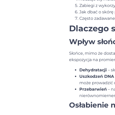
Zabiegi z wykor
Jak dbać o skórę
Często zadawane
Dlaczego s
Wpływ słońc
Słońce, mimo że dost
ekspozycja na promie
Dehydratacji
– sł
Uszkodzeń DNA
może prowadzić d
Przebarwień
– n
nierównomiernem
Osłabienie n