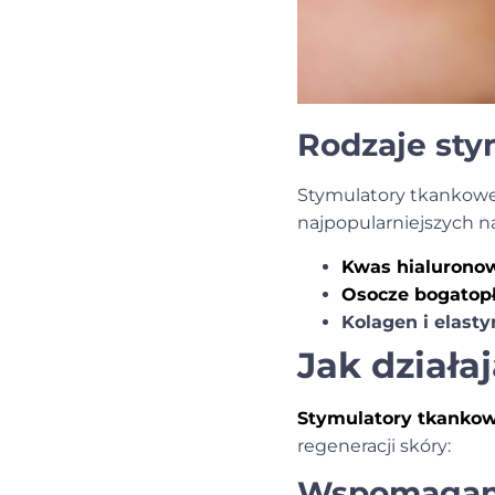
Rodzaje st
Stymulatory tkankowe 
najpopularniejszych na
Kwas hialurono
Osocze bogatop
Kolagen i elasty
Jak działa
Stymulatory tkankow
regeneracji skóry:
Wspomaganie