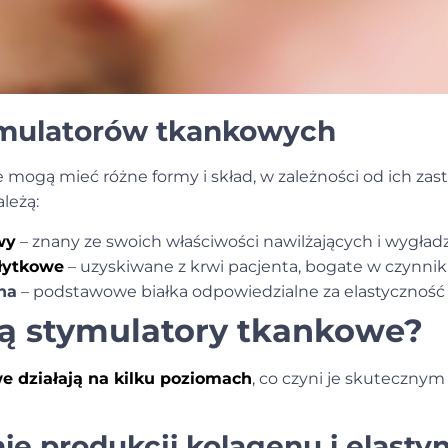
ymulatorów tkankowych
mogą mieć różne formy i skład, w zależności od ich zas
leżą:
wy
– znany ze swoich właściwości nawilżających i wygład
łytkowe
– uzyskiwane z krwi pacjenta, bogate w czynnik
na
– podstawowe białka odpowiedzialne za elastyczność i
ją stymulatory tkankowe?
e działają na kilku poziomach
, co czyni je skuteczny
 produkcji kolagenu i elasty