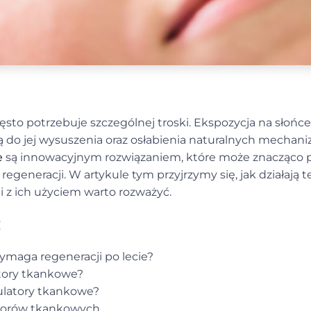
zęsto potrzebuje szczególnej troski. Ekspozycja na słońce,
 do jej wysuszenia oraz osłabienia naturalnych mecha
e
są innowacyjnym rozwiązaniem, które może znacząco p
regeneracji. W artykule tym przyjrzymy się, jak działają t
gi z ich użyciem warto rozważyć.
:
ymaga regeneracji po lecie?
tory tkankowe?
mulatory tkankowe?
torów tkankowych