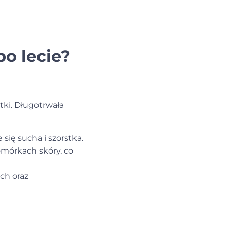
o lecie?
ki. Długotrwała
 się sucha i szorstka.
mórkach skóry, co
ch oraz