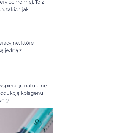
iery ochronnej. To z
h, takich jak
racyjne, które
ą jedną z
wspierając naturalne
rodukcję kolagenu i
kóry.