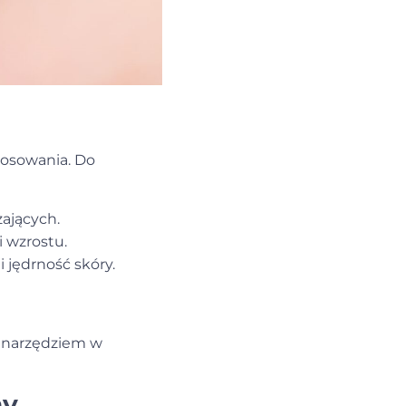
tosowania. Do
zających.
i wzrostu.
 jędrność skóry.
m narzędziem w
ny