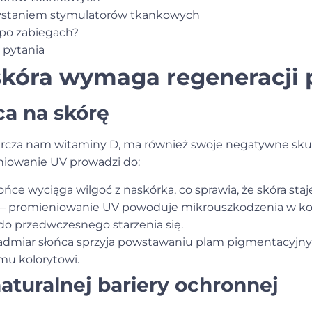
zystaniem stymulatorów tkankowych
 po zabiegach?
 pytania
kóra wymaga regeneracji p
a na skórę
arcza nam witaminy D, ma również swoje negatywne skut
niowanie UV prowadzi do:
ońce wyciąga wilgoć z naskórka, co sprawia, że skóra staje
– promieniowanie UV powoduje mikrouszkodzenia w ko
o przedwczesnego starzenia się.
admiar słońca sprzyja powstawaniu plam pigmentacyjny
u kolorytowi.
aturalnej bariery ochronnej