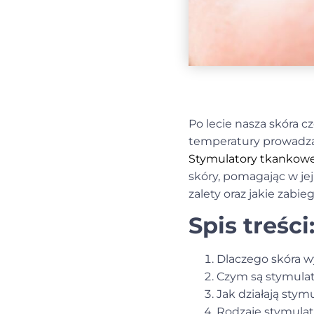
Po lecie nasza skóra c
temperatury prowadzą
Stymulatory tkankow
skóry, pomagając w jej 
zalety oraz jakie zabie
Spis treści
Dlaczego skóra w
Czym są stymula
Jak działają sty
Rodzaje stymula