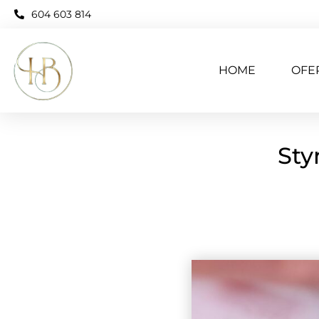
604 603 814
HOME
OFE
Sty