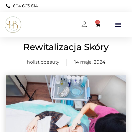
604 603 814
0
BAZA WIEDZY
KARNET OPEN NEO
Rewitalizacja Skóry
holisticbeauty
14 maja, 2024