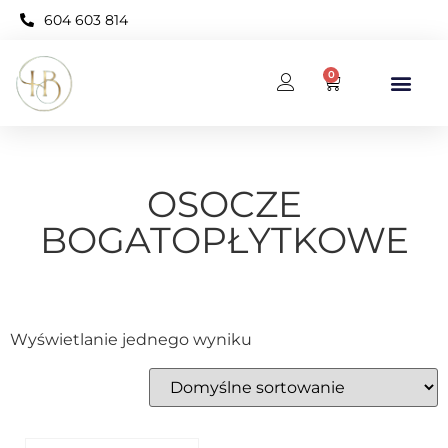
604 603 814
0
BAZA WIEDZY
KARNET OPEN NEO
OSOCZE
BOGATOPŁYTKOWE
Wyświetlanie jednego wyniku