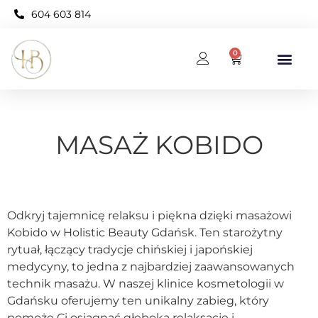
604 603 814
0
BAZA WIEDZY
KARNET OPEN NEO
MASAŻ KOBIDO
Odkryj tajemnicę relaksu i piękna dzięki masażowi
Kobido w Holistic Beauty Gdańsk. Ten starożytny
rytuał, łączący tradycje chińskiej i japońskiej
medycyny, to jedna z najbardziej zaawansowanych
technik masażu. W naszej klinice kosmetologii w
Gdańsku oferujemy ten unikalny zabieg, który
pomoże Ci osiągnąć głęboką relaksację i