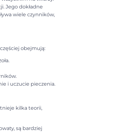
cji. Jego dokładne
pływa wiele czynników,
częściej obejmują:
oła.
rników.
e i uczucie pieczenia.
nieje kilka teorii,
owaty, są bardziej