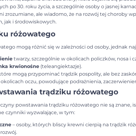
ch po 30. roku życia, a szczególnie osoby o jasnej karna
łni zrozumiane, ale wiadomo, że na rozwój tej choroby w
 jak i środowiskowych.
iku różowatego
atego mogą różnić się w zależności od osoby, jednak naj
ienie
twarzy, szczególnie w okolicach policzków, nosa i cz
nka krwionośne
(teleangiektazje).
 które mogą przypominać trądzik pospolity, ale bez zaskó
okolicach oczu, powodujące podrażnienia, zaczerwienieni
wstawania trądziku różowatego
yczyny powstawania
trądziku różowatego
nie są znane, ist
ne czynniki wyzwalające, w tym:
czne
– osoby, których bliscy krewni cierpią na trądzik róż
rozwój.