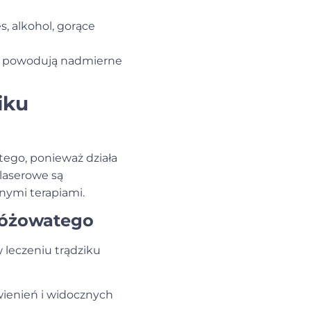
s, alkohol, gorące
e powodują nadmierne
iku
atego
, ponieważ działa
 laserowe są
nymi terapiami.
 różowatego
w leczeniu
trądziku
wienień i widocznych