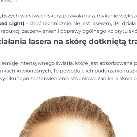
ośnych.
ębszych warstwach skóry, pozwala na zamykanie większ
sed Light)
– choć technicznie nie jest laserem, IPL dział
 redukcji zaczerwienień i poprawy ogólnego kolorytu skó
ałania lasera na skórę dotkniętą t
ez emisję intensywnego światła, które jest absorbowane 
ynkach krwionośnych. To powoduje ich podgrzanie i usz
wyniku tego zaczerwienienie stopniowo zanika, a skóra 