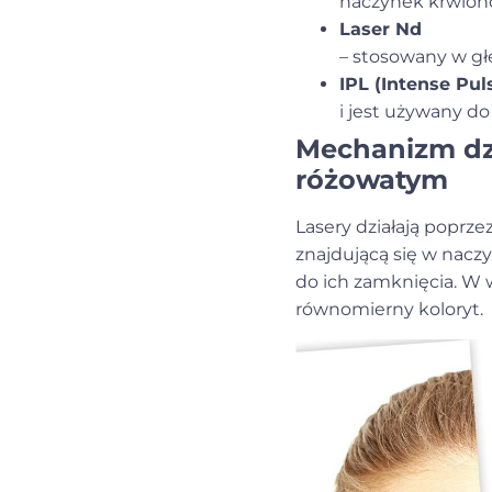
naczynek krwion
Laser Nd
– stosowany w gł
IPL (Intense Pul
i jest używany do
Mechanizm dzi
różowatym
Lasery działają poprz
znajdującą się w nacz
do ich zamknięcia. W 
równomierny koloryt.