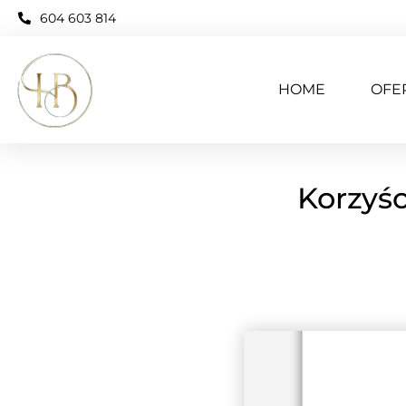
604 603 814
HOME
OFE
Korzyś