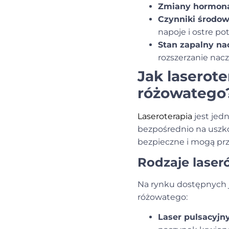
Zmiany hormon
Czynniki środo
napoje i ostre p
Stan zapalny n
rozszerzanie nacz
Jak laserot
różowatego
Laseroterapia
jest jed
bezpośrednio na uszko
bezpieczne i mogą przy
Rodzaje laser
Na rynku dostępnych j
różowatego
:
Laser pulsacyjn