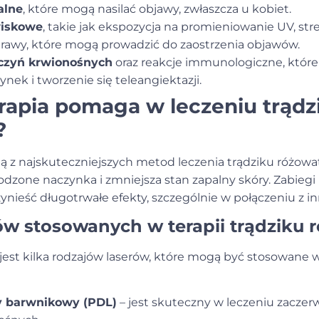
alne
, które mogą nasilać objawy, zwłaszcza u kobiet.
wiskowe
, takie jak ekspozycja na promieniowanie UV, stre
otrawy, które mogą prowadzić do zaostrzenia objawów.
aczyń krwionośnych
oraz reakcje immunologiczne, któr
ynek i tworzenie się teleangiektazji.
erapia pomaga w leczeniu trądz
?
ną z najskuteczniejszych metod leczenia
trądziku różow
dzone naczynka i zmniejsza stan zapalny skóry. Zabiegi
nieść długotrwałe efekty, szczególnie w połączeniu z in
ów stosowanych w terapii trądziku
est kilka rodzajów laserów, które mogą być stosowane 
y barwnikowy (PDL)
– jest skuteczny w leczeniu zaczer