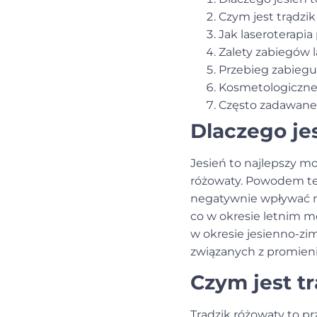
Czym jest trądzi
Jak laseroterapi
Zalety zabiegów 
Przebieg zabieg
Kosmetologiczne
Często zadawane
Dlaczego jes
Jesień
to najlepszy mo
różowaty
. Powodem te
negatywnie wpływać na 
co w okresie letnim m
w okresie jesienno-zi
związanych z promien
Czym jest t
Trądzik różowaty
to pr