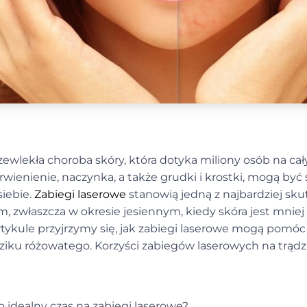
zewlekła choroba skóry, która dotyka miliony osób na ca
rwienienie, naczynka, a także grudki i krostki, mogą być 
iebie.
Zabiegi laserowe
stanowią jedną z najbardziej sk
, zwłaszcza w okresie jesiennym, kiedy skóra jest mniej
tykule przyjrzymy się, jak zabiegi laserowe mogą pomóc 
ziku różowatego. Korzyści zabiegów laserowych na trądz
o idealny czas na zabiegi laserowe?