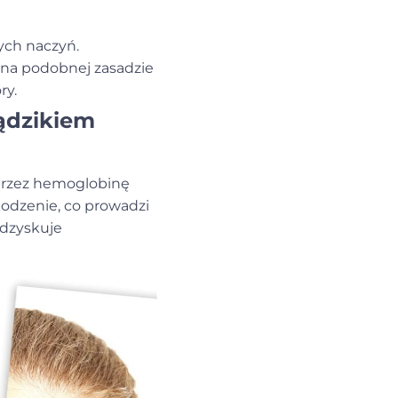
ych naczyń.
a na podobnej zasadzie
ry.
rądzikiem
przez
hemoglobinę
kodzenie, co prowadzi
odzyskuje