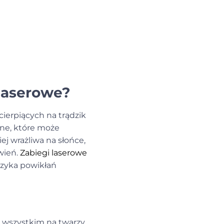
 laserowe?
cierpiących na
trądzik
ne, które może
ej wrażliwa na słońce,
wień.
Zabiegi laserowe
yzyka powikłań
e wszystkim na twarzy.