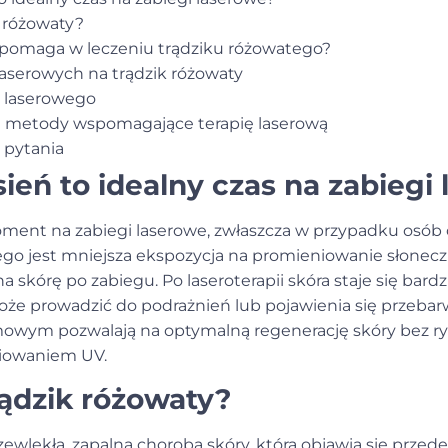
k różowaty?
a pomaga w leczeniu trądziku różowatego?
laserowych na trądzik różowaty
u laserowego
 metody wspomagające terapię laserową
 pytania
ień to idealny czas na zabiegi
ment na zabiegi laserowe, zwłaszcza w przypadku osób 
go jest mniejsza ekspozycja na promieniowanie słonecz
skórę po zabiegu. Po laseroterapii skóra staje się bardzi
oże prowadzić do podrażnień lub pojawienia się przebar
mowym pozwalają na optymalną regenerację skóry bez r
iowaniem UV.
rądzik różowaty?
zewlekła, zapalna choroba skóry, która objawia się przed