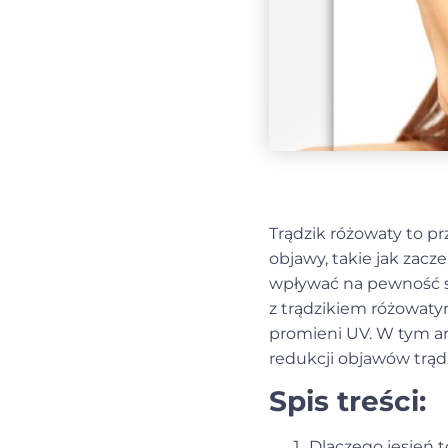
Trądzik różowaty to pr
objawy, takie jak zacze
wpływać na pewność s
z trądzikiem różowatym
promieni UV. W tym ar
redukcji objawów trąd
Spis treści:
Dlaczego jesień t