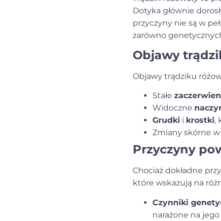
Dotyka głównie dorosły
przyczyny nie są w pe
zarówno genetycznych,
Objawy trądz
Objawy trądziku różow
Stałe
zaczerwien
Widoczne
naczy
Grudki
i
krostki
,
Zmiany skórne w 
Przyczyny po
Chociaż dokładne prz
które wskazują na róż
Czynniki genety
narażone na jego 