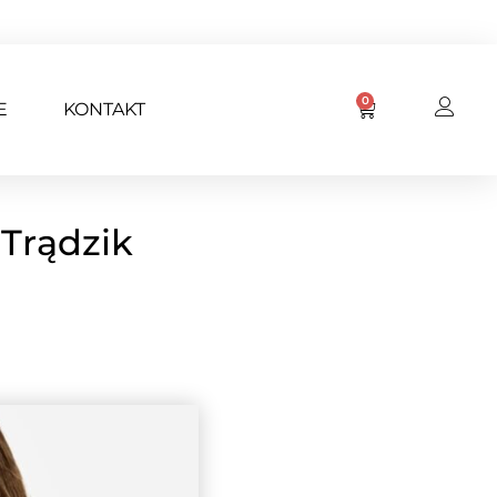
0
E
KONTAKT
Trądzik