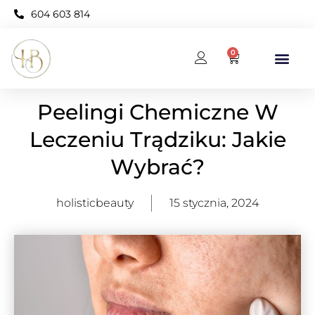
604 603 814
0
BAZA WIEDZY
KARNET OPEN NEO
Peelingi Chemiczne W
Leczeniu Trądziku: Jakie
Wybrać?
holisticbeauty
15 stycznia, 2024