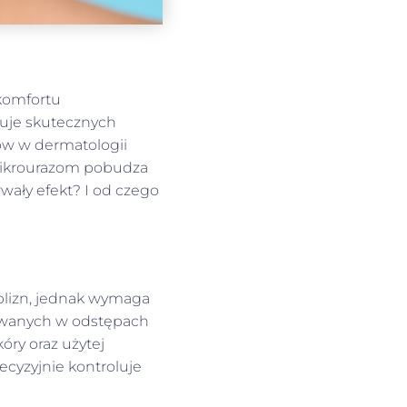
komfortu
kuje skutecznych
ów w dermatologii
mikrourazom pobudza
rwały efekt? I od czego
blizn, jednak wymaga
onywanych w odstępach
kóry oraz użytej
recyzyjnie kontroluje