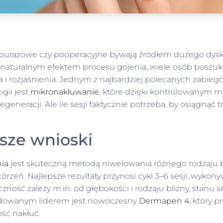
 pourazowe czy pooperacyjne bywają źródłem dużego dys
 naturalnym efektem procesu gojenia, wiele osób poszu
 i rozjaśnienia. Jednym z najbardziej polecanych zabieg
gii jest
mikronakłuwanie
, które dzięki kontrolowanym 
generacji. Ale ile sesji faktycznie potrzeba, by osiągnąć t
sze wnioski
ia
jest skuteczną metodą niwelowania różnego rodzaju 
owtórzeń. Najlepsze rezultaty przynosi cykl 3–6 sesji, wyk
czność zależy m.in. od głębokości i rodzaju blizny, stanu s
cydowanym liderem jest nowoczesny
Dermapen 4
, który p
ość nakłuć.