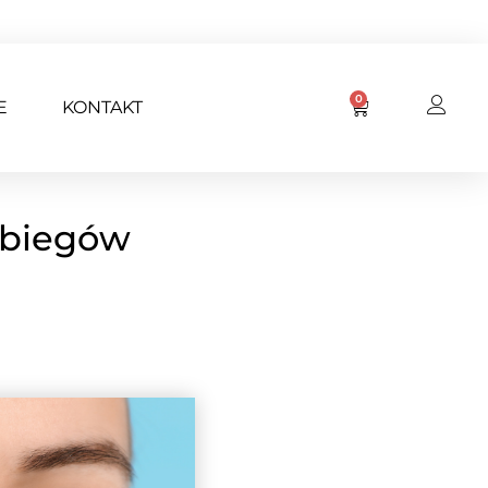
0
E
KONTAKT
abiegów