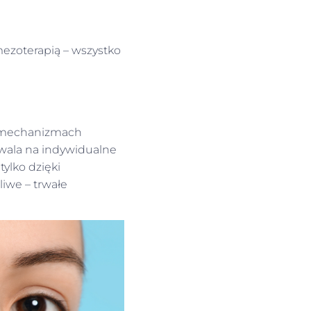
mezoterapią – wszystko
h mechanizmach
zwala na indywidualne
tylko dzięki
iwe – trwałe