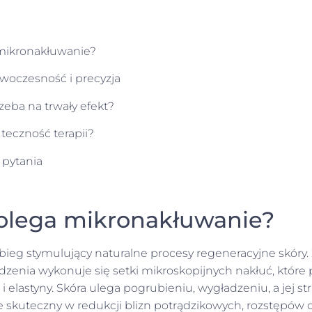
mikronakłuwanie?
oczesność i precyzja
zeba na trwały efekt?
teczność terapii?
pytania
olega mikronakłuwanie?
bieg stymulujący naturalne procesy regeneracyjne skóry
dzenia wykonuje się setki mikroskopijnych nakłuć, które 
i elastyny. Skóra ulega pogrubieniu, wygładzeniu, a jej st
ie skuteczny w redukcji blizn potrądzikowych, rozstępów