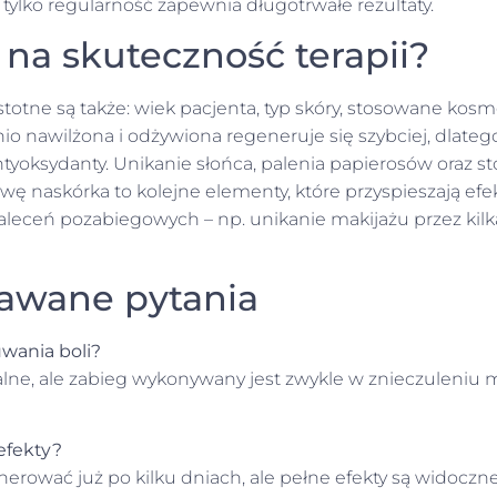
 tylko regularność zapewnia długotrwałe rezultaty.
na skuteczność terapii?
totne są także: wiek pacjenta, typ skóry, stosowane kosme
io nawilżona i odżywiona regeneruje się szybciej, dlateg
ntyoksydanty. Unikanie słońca, palenia papierosów oraz
 naskórka to kolejne elementy, które przyspieszają efekty
aleceń pozabiegowych – np. unikanie makijażu przez kilk
awane pytania
wania boli?
lne, ale zabieg wykonywany jest zwykle w znieczuleniu 
efekty?
nerować już po kilku dniach, ale pełne efekty są widoczn