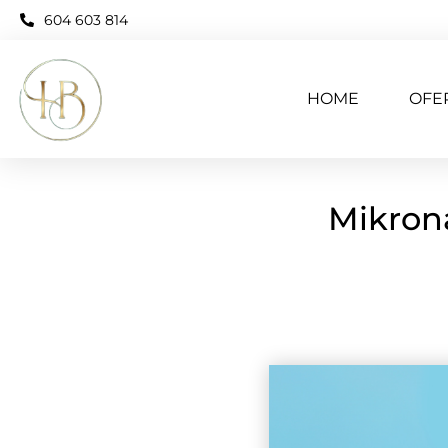
604 603 814
HOME
OFE
Mikron