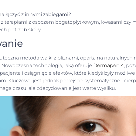
 łączyć z innymi zabiegami?
 go z terapiami z osoczem bogatopłytkowym, kwasami czy 
ch potrzeb skóry.
anie
uteczna metoda walki z bliznami, oparta na naturalnyc
. Nowoczesna technologia, jaką oferuje
Dermapen 4
, po
acjenta i osiągnięcie efektów, które kiedyś były możliwe 
. Kluczowe jest jednak podejście systematyczne i cierpl
aga czasu, ale zdecydowanie jest warte wysiłku.