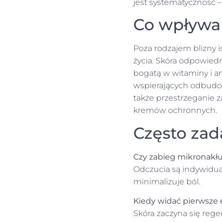
jest systematyczność –
Co wpływa 
Poza rodzajem blizny is
życia. Skóra odpowiedn
bogatą w witaminy i a
wspierających odbudowę
także przestrzeganie z
kremów ochronnych.
Często zad
Czy zabieg mikronakłu
Odczucia są indywidua
minimalizuje ból.
Kiedy widać pierwsze 
Skóra zaczyna się rege