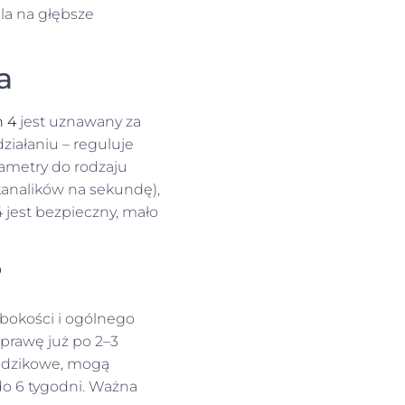
la na głębsze
a
 4
jest uznawany za
ziałaniu – reguluje
ametry do rodzaju
okanalików na sekundę),
 jest bezpieczny, mało
?
łębokości i ogólnego
prawę już po 2–3
trądzikowe, mogą
o 6 tygodni. Ważna