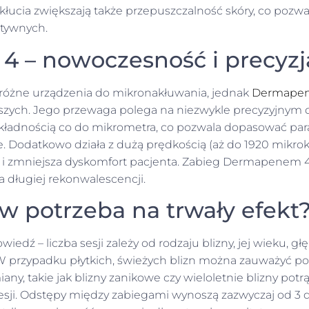
łucia zwiększają także przepuszczalność skóry, co pozwa
ktywnych.
 – nowoczesność i precyzj
różne urządzenia do mikronakłuwania, jednak
Dermapen
jszych. Jego przewaga polega na niezwykle precyzyjnym d
kładnością co do mikrometra, co pozwala dopasować par
ele. Dodatkowo działa z dużą prędkością (aż do 1920 mikr
u i zmniejsza dyskomfort pacjenta. Zabieg Dermapenem 4
 długiej rekonwalescencji.
ów potrzeba na trwały efekt
wiedź – liczba sesji zależy od rodzaju blizny, jej wieku, g
 W przypadku płytkich, świeżych blizn można zauważyć po
any, takie jak blizny zanikowe czy wieloletnie blizny po
ji. Odstępy między zabiegami wynoszą zazwyczaj od 3 d