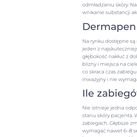
odmładzaniu skóry. Nak
wnikanie substancji a
Dermapen 4
Na rynku dostępne są 
jeden z najskutecznie
głębokość nakłuć z do
blizny i miejsca na ci
co skraca czas zabieg
inwazyjny i nie wymaga
Ile zabieg
Nie istnieje jedna odpo
stanu skóry pacjenta.
zabiegach. Głębsze zmi
wymagać nawet 6–8 ses