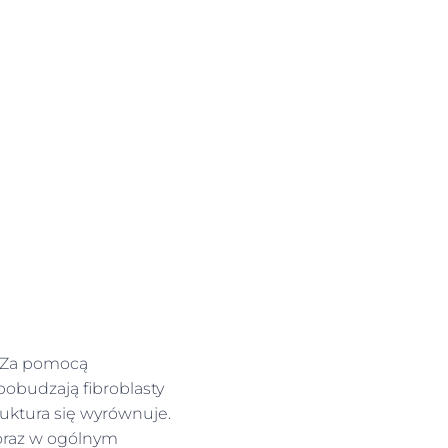
. Za pomocą
pobudzają fibroblasty
ruktura się wyrównuje.
 oraz w ogólnym