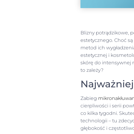
Blizny potrądzikowe,
estetycznego. Choć są
metod ich wygładzenia
estetycznej i kosmetolo
skórę do intensywnej re
to zależy?
Najważniej
Zabieg
mikronakłuwan
cierpliwości i serii p
co kilka tygodni. Skute
technologii – tu zde
głębokość i częstotliw