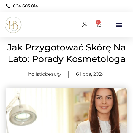
604 603 814
0
BAZA WIEDZY
KARNET OPEN NEO
Jak Przygotować Skórę Na
Lato: Porady Kosmetologa
holisticbeauty
6 lipca, 2024