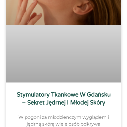
Stymulatory Tkankowe W Gdańsku
– Sekret Jędrnej I Młodej Skóry
W pogoni za młodzieńczym wyglądem i
jędrną skórą wiele osób odkrywa