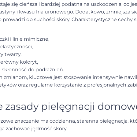
taje się cieńsza i bardziej podatna na uszkodzenia, co 
lastyny i kwasu hialuronowego. Dodatkowo, zmniejsza s
 prowadzi do suchości skóry. Charakterystyczne cechy sk
ki i linie mimiczne,
 elastyczności,
y twarzy,
ierówny koloryt,
i skłonność do podrażnień.
m zmianom, kluczowe jest stosowanie intensywnie nawil
yków oraz regularne korzystanie z profesjonalnych za
e zasady pielęgnacji domow
uczowe znaczenie ma codzienna, staranna pielęgnacja, kt
a zachować jędrność skóry.