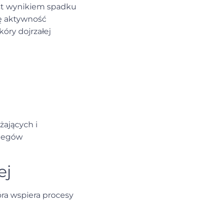
jest wynikiem spadku
ię aktywność
óry dojrzałej
żających i
biegów
ej
óra wspiera procesy