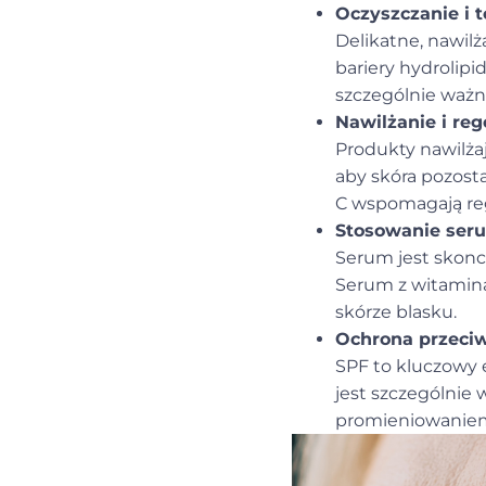
Oczyszczanie i t
Delikatne, nawilż
bariery hydrolipi
szczególnie ważne
Nawilżanie i reg
Produkty nawilża
aby skóra pozost
C wspomagają reg
Stosowanie ser
Serum jest skonc
Serum z witaminą
skórze blasku.
Ochrona przeci
SPF to kluczowy e
jest szczególni
promieniowanie