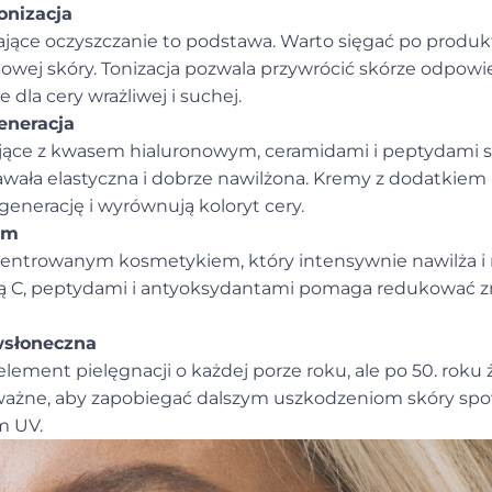
onizacja
ające oczyszczanie to podstawa. Warto sięgać po produkt
dowej skóry. Tonizacja pozwala przywrócić skórze odpowie
 dla cery wrażliwej i suchej.
eneracja
jące z kwasem hialuronowym, ceramidami i peptydami s
awała elastyczna i dobrze nawilżona. Kremy z dodatkiem 
enerację i wyrównują koloryt cery.
um
entrowanym kosmetykiem, który intensywnie nawilża i 
 C, peptydami i antyoksydantami pomaga redukować zm
wsłoneczna
lement pielęgnacji o każdej porze roku, ale po 50. roku 
e ważne, aby zapobiegać dalszym uszkodzeniom skóry 
m UV.