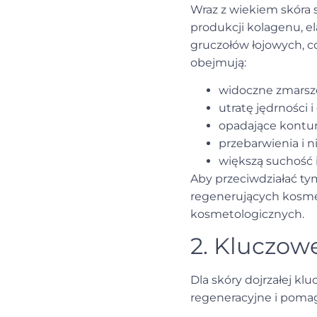
Wraz z wiekiem skóra s
produkcji kolagenu, e
gruczołów łojowych, co
obejmują:
widoczne zmarszcz
utratę jędrności i
opadające kontur
przebarwienia i n
większą suchość 
Aby przeciwdziałać ty
regenerujących kosmet
kosmetologicznych.
2. Kluczow
Dla skóry dojrzałej kl
regeneracyjne i pomag