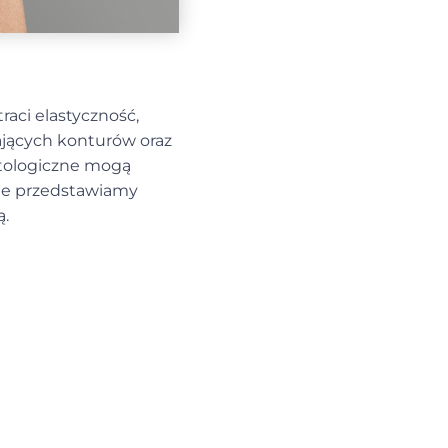
raci elastyczność,
ających konturów oraz
etologiczne mogą
ule przedstawiamy
ą.