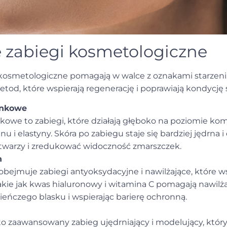
e zabiegi kosmetologiczne
 kosmetologiczne pomagają w walce z oznakami starzenia 
, które wspierają regenerację i poprawiają kondycję sk
ankowe
kowe to zabiegi, które działają głęboko na poziomie k
u i elastyny. Skóra po zabiegu staje się bardziej jędrna 
twarzy i zredukować widoczność zmarszczek.
n
obejmuje zabiegi antyoksydacyjne i nawilżające, które w
takie jak kwas hialuronowy i witamina C pomagają nawilża
ieńczego blasku i wspierając barierę ochronną.
o zaawansowany zabieg ujędrniający i modelujący, który 