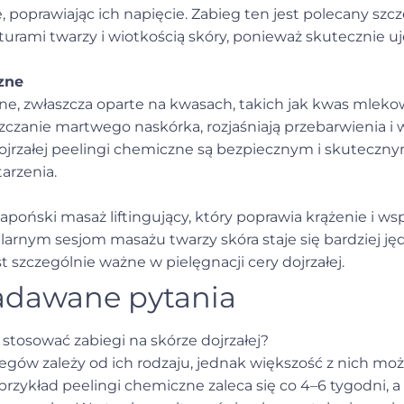
 poprawiając ich napięcie. Zabieg ten jest polecany szc
rami twarzy i wiotkością skóry, ponieważ skutecznie uję
zne
ne, zwłaszcza oparte na kwasach, takich jak kwas mleko
czanie martwego naskórka, rozjaśniają przebarwienia i 
 dojrzałej peelingi chemiczne są bezpiecznym i skutecz
arzenia.
apoński masaż liftingujący, który poprawia krążenie i ws
ularnym sesjom masażu twarzy skóra staje się bardziej jęd
t szczególnie ważne w pielęgnacji cery dojrzałej.
zadawane pytania
 stosować zabiegi na skórze dojrzałej?
egów zależy od ich rodzaju, jednak większość z nich m
 przykład peelingi chemiczne zaleca się co 4–6 tygodni, 