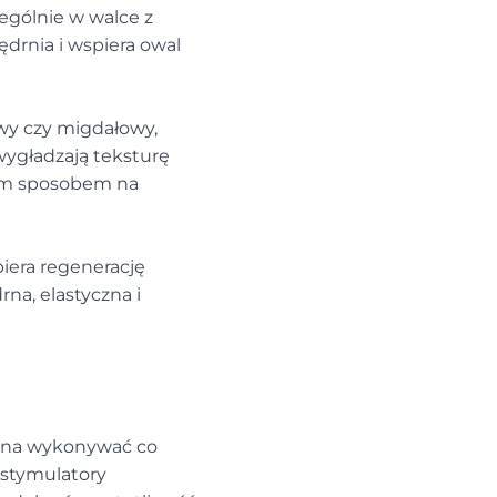
zególnie w walce z
drnia i wspiera owal
wy czy migdałowy,
wygładzają teksturę
nym sposobem na
piera regenerację
rna, elastyczna i
ożna wykonywać co
a stymulatory