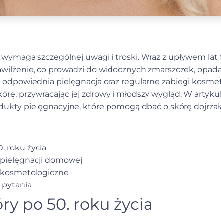
a wymaga szczególnej uwagi i troski. Wraz z upływem lat t
nawilżenie, co prowadzi do widocznych zmarszczek, opad
e, odpowiednia pielęgnacja oraz regularne zabiegi kosm
kórę, przywracając jej zdrowy i młodszy wygląd. W artyk
odukty pielęgnacyjne, które pomogą dbać o skórę dojrzał
. roku życia
 pielęgnacji domowej
 kosmetologiczne
 pytania
óry po 50. roku życia