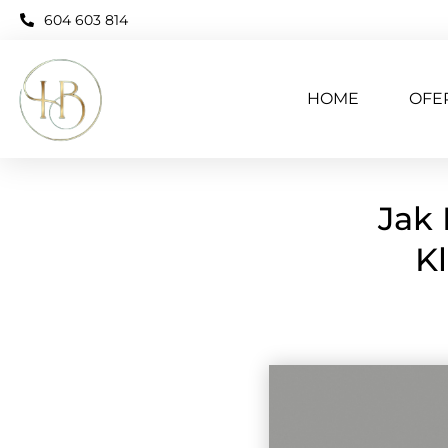
604 603 814
HOME
OFE
Jak 
K