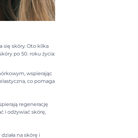
się skóry. Oto kilka
óry po 50. roku życia:
omórkowym, wspierając
i elastyczna, co pomaga
spierają regenerację
ć i odżywiać skórę,
działa na skórę i