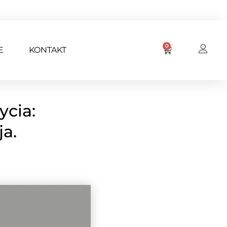
0
E
KONTAKT
ycia:
a.