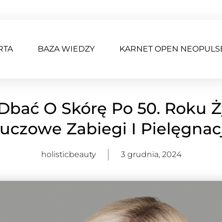
RTA
BAZA WIEDZY
KARNET OPEN NEOPULS
Dbać O Skórę Po 50. Roku Ż
luczowe Zabiegi I Pielęgnacj
holisticbeauty
3 grudnia, 2024